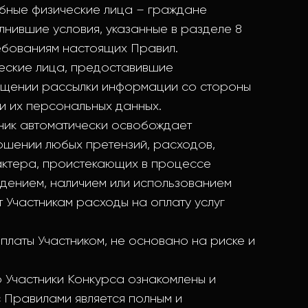
собные физические лица – граждане
лнившие условия, указанные в разделе 8
ебованиям настоящих Правил.
ические лица, предоставившие
ащении рассылки информации со стороны
 их персональных данных.
стник автоматически освобождает
ошении любых претензий, расходов,
актера, проистекающих в процессе
адением, наличием или использованием
 Участникам расходы на оплату услуг
м платы Участником, не основано на риске и
то Участники Конкурса ознакомлены и
 Правилами является полным и